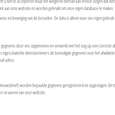
t u niet te accepteren maar het weigeren hiervan kan ervoor zorgen dat niet
zoek aan onze website en worden gebruikt om onze eigen database te maken.
ens en beweging van de bezoeker. De data is alleen voor ons eigen gebruik
 gegevens door ons opgenomen en verwerkt met het oog op een correcte afha
s ingeschakelde dienstverleners de benodigde gegevens voor het afwikkelen v
ail adres.
 nieuwsbrief) worden bepaalde gegevens geregistreerd en opgeslagen. Dit m
rs te weren van onze website.