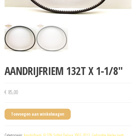
AANDRIJFRIEM 132T X 1-1/8″
€
85,00
Toevoegen aan winkelwagen
Categorieën:
Aandrijfriem
,
FLSTN Softail Deluxe 2007-2013
,
Gebruikte Harley parts