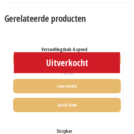
Gerelateerde producten
versnellingsbak 4-speed
€
435,00
Lees verder
Quick View
sissybar