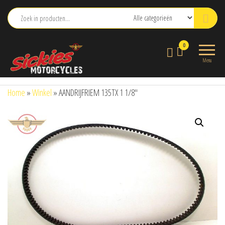
Ga
naar
de
sickies.nl
0
inhoud
Menu
Home
»
Winkel
»
AANDRIJFRIEM 135TX 1 1/8″