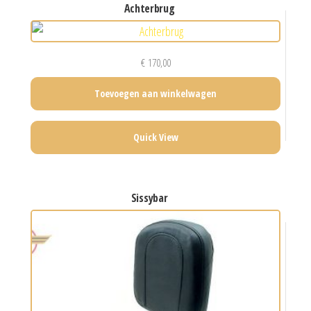
achterbrug
€
170,00
Toevoegen aan winkelwagen
Quick View
sissybar