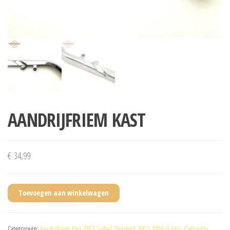
AANDRIJFRIEM KAST
€
34,99
Toevoegen aan winkelwagen
Categorieën:
Aandrijfriem Kast
,
FXST Softail Standard 2001-2006 (Carb)
,
Gebruikte