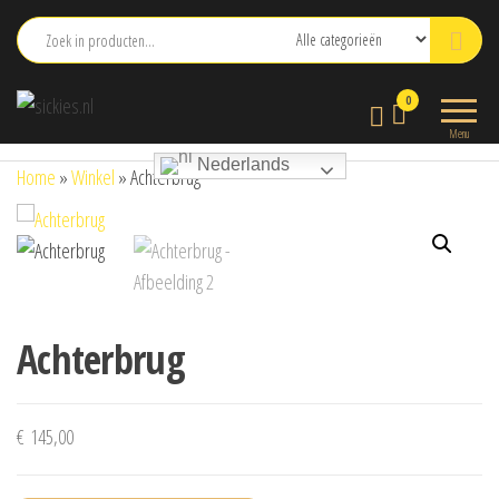
Ga
naar
de
sickies.nl
0
inhoud
Menu
Nederlands
Home
»
Winkel
»
Achterbrug
Achterbrug
€
145,00