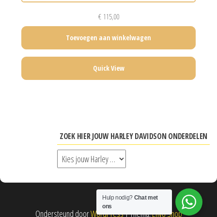
€
115,00
Toevoegen aan winkelwagen
Quick View
ZOEK HIER JOUW HARLEY DAVIDSON ONDERDELEN
Hulp nodig?
Chat met
ons
Ondersteund door
WordPress
|
Thema:
Envo Shop