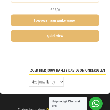
€
35,00
Toevoegen aan winkelwagen
Quick View
ZOEK HIER JOUW HARLEY DAVIDSON ONDERDELEN
Hulp nodig?
Chat met
ons
Ondersteund door
WordPress
|
Thema:
Envo Shop