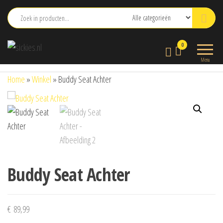
Ga
naar
de
sickies.nl
0
inhoud
Menu
Home
»
Winkel
»
Buddy Seat Achter
Buddy Seat Achter
€
89,99