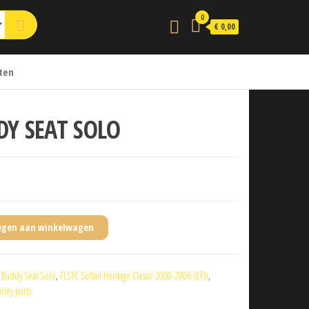
0
€ 0,00
ten
DY SEAT SOLO
egen aan winkelwagen
:
Buddy Seat Solo
,
FLSTC Softail Heritage Classic 2000-2006 (EFI)
,
rley parts