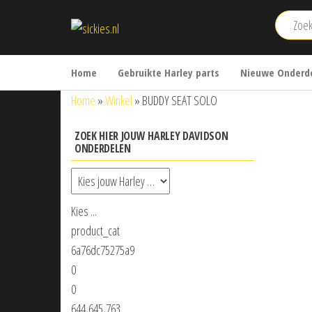
Ga
sickies.nl
naar
de
inhoud
Home
Gebruikte Harley parts
Nieuwe Onderde
Home
»
Winkel
»
BUDDY SEAT SOLO
ZOEK HIER JOUW HARLEY DAVIDSON
ONDERDELEN
Kies ...
product_cat
6a76dc75275a9
0
0
644,645,763