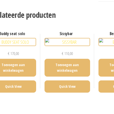
lateerde producten
buddy seat solo
sissybar
b
€
170,00
€
110,00
Toevoegen aan
Toevoegen aan
To
winkelwagen
winkelwagen
w
Quick View
Quick View