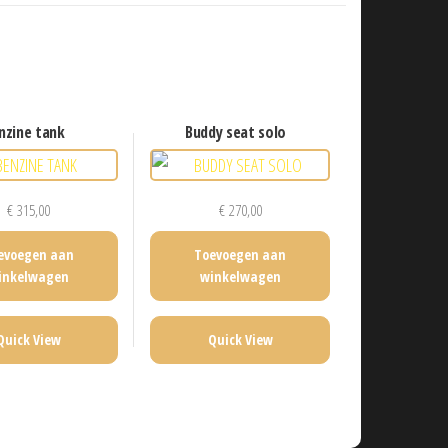
enzine tank
buddy seat solo
€
315,00
€
270,00
evoegen aan
Toevoegen aan
inkelwagen
winkelwagen
Quick View
Quick View