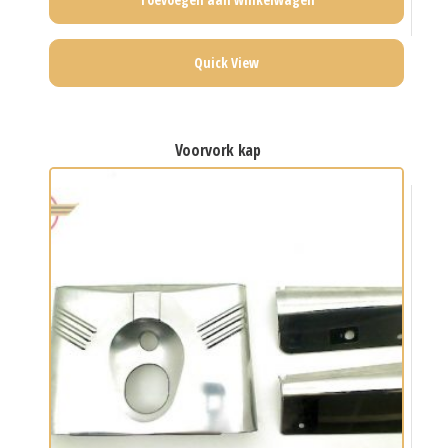
Quick View
voorvork kap