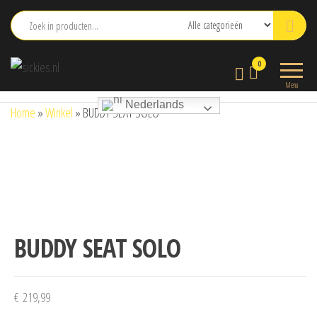
Ga
naar
de
sickies.nl
0
inhoud
Menu
Nederlands
Home
»
Winkel
»
BUDDY SEAT SOLO
BUDDY SEAT SOLO
€
219,99