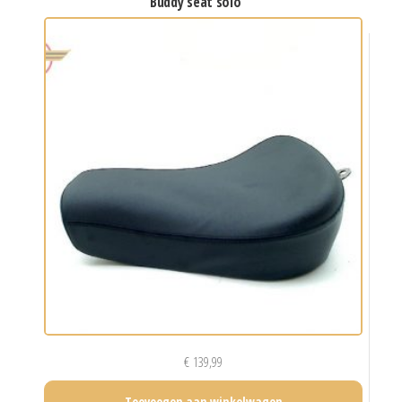
buddy seat solo
€
139,99
Toevoegen aan winkelwagen