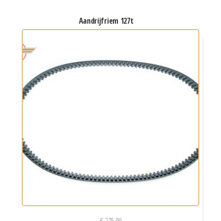
aandrijfriem 127t
€
275,00