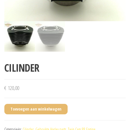
CILINDER
€
120,00
Toevoegen aan winkelwagen
Categorieën:
Cilinder
,
Gebruikte Harley parts
,
Twin Cam 88 Engine