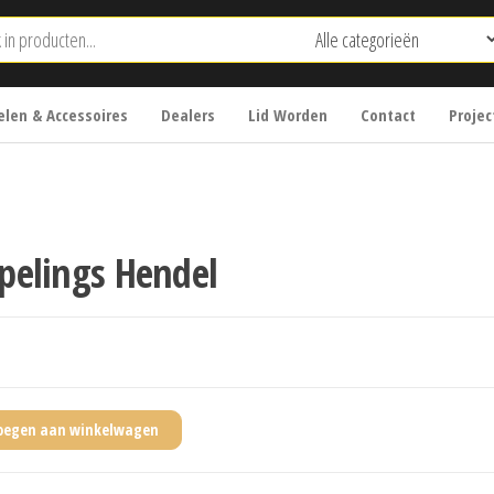
len & Accessoires
Dealers
Lid Worden
Contact
Projec
pelings Hendel
oegen aan winkelwagen