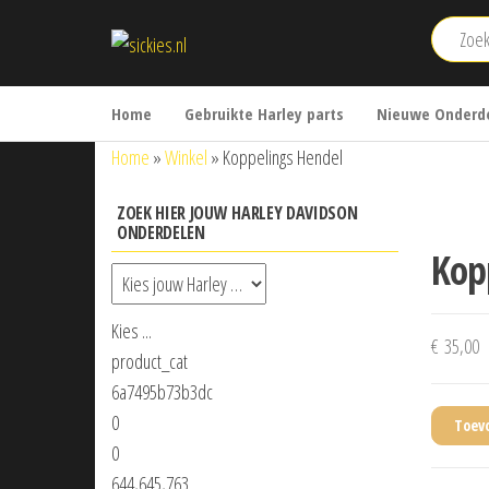
Ga
sickies.nl
naar
de
inhoud
Home
Gebruikte Harley parts
Nieuwe Onderde
Home
»
Winkel
»
Koppelings Hendel
ZOEK HIER JOUW HARLEY DAVIDSON
ONDERDELEN
Kop
Kies ...
€
35,00
product_cat
6a7495b73b3dc
0
Toev
0
644,645,763