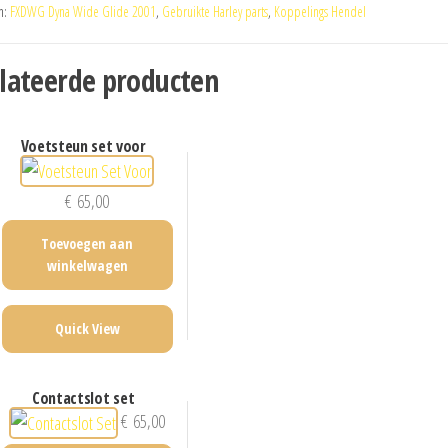
n:
FXDWG Dyna Wide Glide 2001
,
Gebruikte Harley parts
,
Koppelings Hendel
lateerde producten
voetsteun set voor
€
65,00
Toevoegen aan
winkelwagen
Quick View
contactslot set
€
65,00