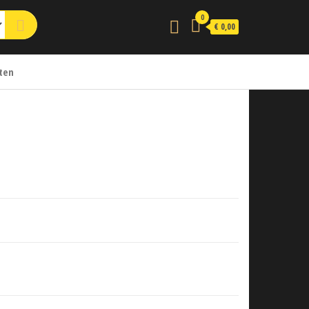
0
€ 0,00
ten