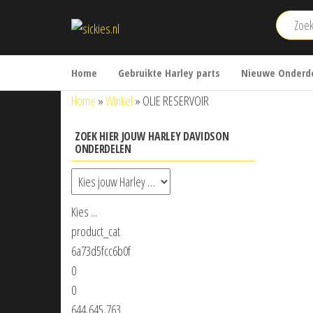
Ga
sickies.nl
naar
de
inhoud
Home
Gebruikte Harley parts
Nieuwe Onderde
Home
»
Winkel
»
OLIE RESERVOIR
ZOEK HIER JOUW HARLEY DAVIDSON
ONDERDELEN
Kies ...
product_cat
6a73d5fcc6b0f
0
0
644,645,763