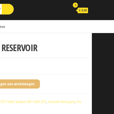
0
€ 0,00
ten
 RESERVOIR
egen aan winkelwagen
:
FXST Softail Standard 2001-2006 (EFI)
,
Gebruikte Harley parts
,
Olie