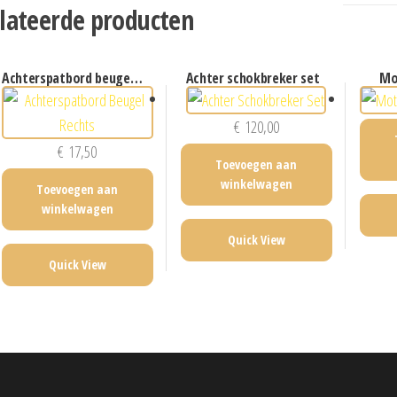
lateerde producten
achterspatbord beugel rechts
achter schokbreker set
m
€
120,00
€
17,50
Toevoegen aan
winkelwagen
Toevoegen aan
winkelwagen
Quick View
Quick View