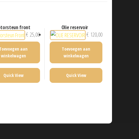
otorsteun front
olie reservoir
€
25,00
€
120,00
Toevoegen aan
Toevoegen aan
winkelwagen
winkelwagen
Quick View
Quick View