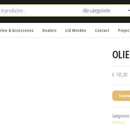
len & Accessoires
Dealers
Lid Worden
Contact
Projec
OLIE
€
195,00
Toevo
Categorieën
Reservoir