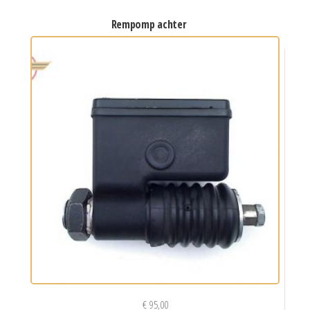
rempomp achter
€
95,00