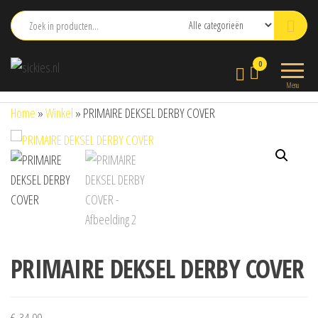
Ga
naar
de
sickies.nl
0
inhoud
Menu
Home
»
Winkel
»
PRIMAIRE DEKSEL DERBY COVER
PRIMAIRE DEKSEL DERBY COVER