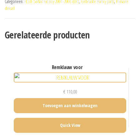
Categorieën:
FLSTF Softail Fat Boy 2001-2006 (EFI)
,
Gebruikte Harley parts
,
Primaire
deksel
Gerelateerde producten
remklauw voor
€
110,00
Toevoegen aan winkelwagen
Quick View