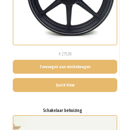
€
275,00
Toevoegen aan winkelwagen
Quick View
schakelaar behuizing