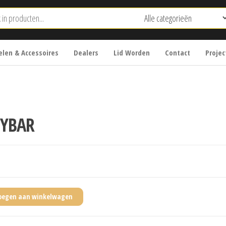
len & Accessoires
Dealers
Lid Worden
Contact
Projec
SYBAR
oegen aan winkelwagen