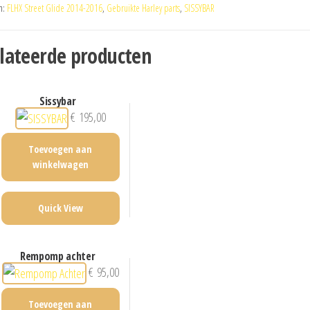
n:
FLHX Street Glide 2014-2016
,
Gebruikte Harley parts
,
SISSYBAR
lateerde producten
sissybar
€
195,00
Toevoegen aan
winkelwagen
Quick View
rempomp achter
€
95,00
Toevoegen aan