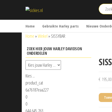
Ga
sickies.nl
naar
de
inhoud
Home
Gebruikte Harley parts
Nieuwe Onderde
Home
»
Winkel
»
SISSYBAR
ZOEK HIER JOUW HARLEY DAVIDSON
ONDERDELEN
SIS
Kies ...
€
195,00
product_cat
6a76187eaa227
0
Toev
0
644,645,763