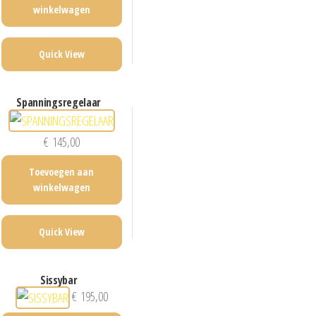
winkelwagen
Quick View
spanningsregelaar
€
145,00
Toevoegen aan
winkelwagen
Quick View
sissybar
€
195,00