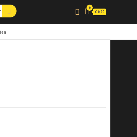
0
€ 0,00
ten