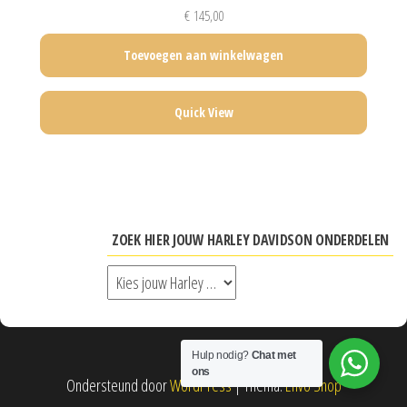
€
145,00
Toevoegen aan winkelwagen
Quick View
ZOEK HIER JOUW HARLEY DAVIDSON ONDERDELEN
Hulp nodig?
Chat met
ons
Ondersteund door
WordPress
|
Thema:
Envo Shop