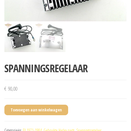
SPANNINGSREGELAAR
€
90,00
Toevoegen aan winkelwagen
Categorieën:
FX 1971-1984
,
Gebruikte Harley parts
,
Spanningsregelaar