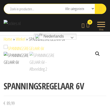
Ga
naar
de
sickies.nl
0
inhoud
Menu
Nederlands
Home
»
Winkel
»
SPANNINGSREGELAAR 6V
SPANNINGSREGELAAR 6V
€
89,99