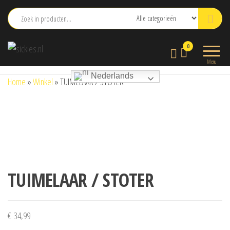
Ga
naar
de
sickies.nl
0
inhoud
Menu
Nederlands
Home
»
Winkel
»
TUIMELAAR / STOTER
TUIMELAAR / STOTER
€
34,99