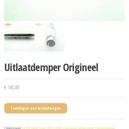
Uitlaatdemper Origineel
€
145,00
Toevoegen aan winkelwagen
Categorieën:
FXSTB Night Train 2007-2009
,
Gebruikte Harley parts
,
Uitlaatdemper