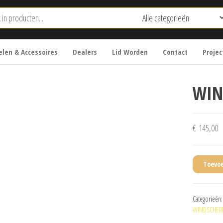
len & Accessoires
Dealers
Lid Worden
Contact
Projec
WIN
€
145,00
Toevo
Categorieën
WINDSCHE