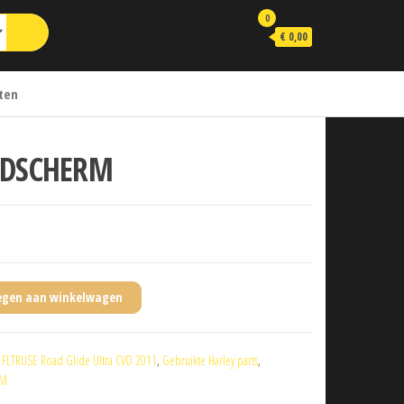
0
€ 0,00
ten
DSCHERM
egen aan winkelwagen
:
FLTRUSE Road Glide Ultra CVO 2011
,
Gebruikte Harley parts
,
RM