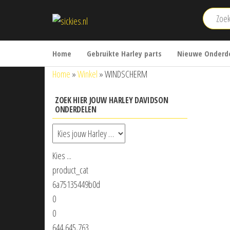
Ga
sickies.nl
naar
de
inhoud
Home
Gebruikte Harley parts
Nieuwe Onderde
Home
»
Winkel
»
WINDSCHERM
ZOEK HIER JOUW HARLEY DAVIDSON
ONDERDELEN
Kies ...
product_cat
6a75135449b0d
0
0
644,645,763