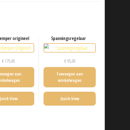
demper origineel
spanningsregelaar
€
175,00
€
95,00
evoegen aan
Toevoegen aan
inkelwagen
winkelwagen
Quick View
Quick View