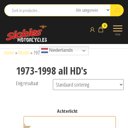
Ga
naar
de
sickies.nl
0
inhoud
Menu
Nederlands
Home
»
Model
»
1973-1998 all HD's
1973-1998 all HD's
Enig resultaat
achterlicht