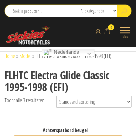
Ga
naar
de
sickies.nl
0
inhoud
Menu
Nederlands
Home
»
Model
»
FLHTC Electra Glide Classic 1995-1998 (EFI)
FLHTC Electra Glide Classic
1995-1998 (EFI)
Toont alle 3 resultaten
achterspatbord beugel