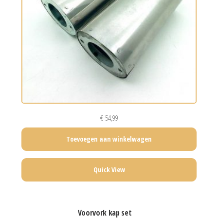
€
54,99
Toevoegen aan winkelwagen
Quick View
voorvork kap set