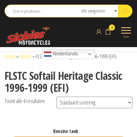
Ga
naar
de
sickies.nl
0
inhoud
Menu
Nederlands
Home
»
Model
»
FLSTC Softail Heritage Classic 1996-1999 (EFI)
FLSTC Softail Heritage Classic
1996-1999 (EFI)
Toont alle 4 resultaten
benzine tank