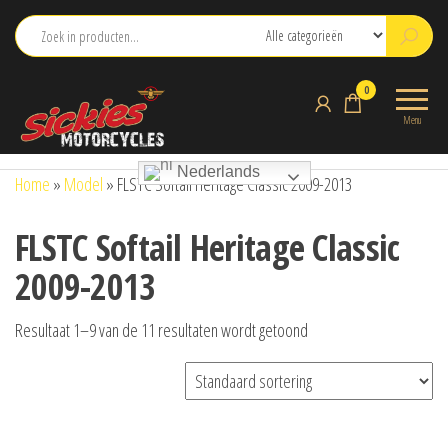
Ga
naar
de
sickies.nl
0
inhoud
Menu
Nederlands
Home
»
Model
»
FLSTC Softail Heritage Classic 2009-2013
FLSTC Softail Heritage Classic
2009-2013
Resultaat 1–9 van de 11 resultaten wordt getoond