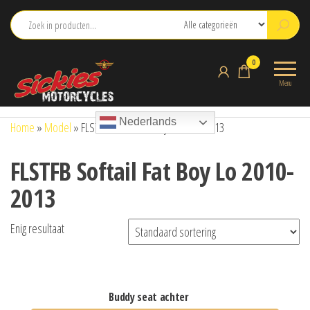
Ga
naar
de
sickies.nl
0
inhoud
Menu
Nederlands
Home
»
Model
»
FLSTFB Softail Fat Boy Lo 2010-2013
FLSTFB Softail Fat Boy Lo 2010-
2013
Enig resultaat
buddy seat achter