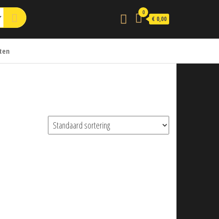
0
€ 0,00
ten