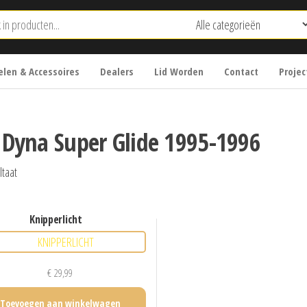
len & Accessoires
Dealers
Lid Worden
Contact
Projec
 Dyna Super Glide 1995-1996
ltaat
knipperlicht
€
29,99
Toevoegen aan winkelwagen