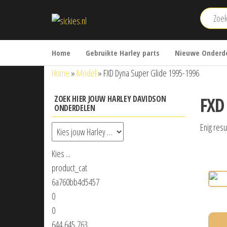
Ga
sickies.nl
naar
de
inhoud
Home
Gebruikte Harley parts
Nieuwe Onderde
Home
»
Model
»
FXD Dyna Super Glide 1995-1996
FXD
ZOEK HIER JOUW HARLEY DAVIDSON
ONDERDELEN
Enig resu
Kies ...
product_cat
6a760bb4d5457
0
0
644,645,763