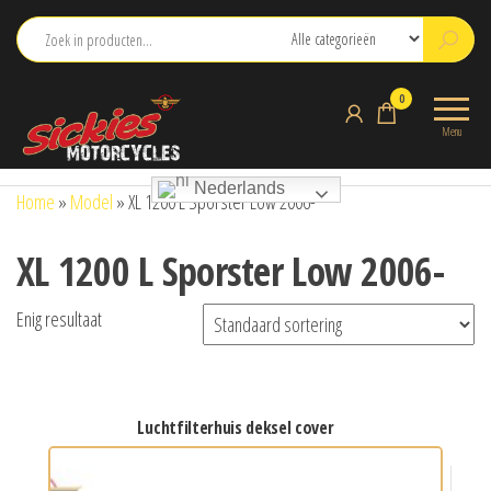
Ga
naar
de
sickies.nl
0
inhoud
Menu
Nederlands
Home
»
Model
»
XL 1200 L Sporster Low 2006-
XL 1200 L Sporster Low 2006-
Enig resultaat
luchtfilterhuis deksel cover