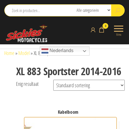
Ga
naar
de
sickies.nl
0
inhoud
Menu
Nederlands
Home
»
Model
»
XL 883 Sportster 2014-2016
XL 883 Sportster 2014-2016
Enig resultaat
kabelboom