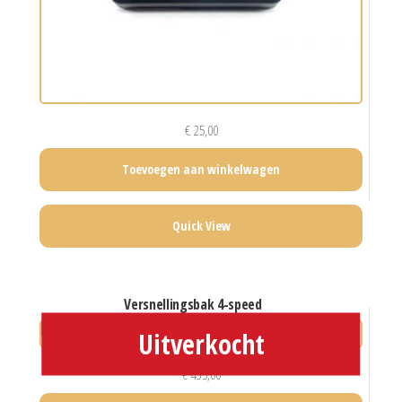
€
25,00
Toevoegen aan winkelwagen
Quick View
versnellingsbak 4-speed
€
435,00