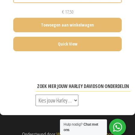
€
17,50
Toevoegen aan winkelwagen
Quick View
ZOEK HIER JOUW HARLEY DAVIDSON ONDERDELEN
Hulp nodig?
Chat met
ons
Ondersteund door
WordPress
|
Thema:
Envo Shop