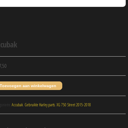
ccubak
,50
Toevoegen aan winkelwagen
gorieën:
Accubak
,
Gebruikte Harley parts
,
XG 750 Street 2015-2018