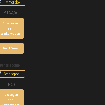
€
1.249,00
Toevoegen
aan
winkelwagen
Quick View
benzinepomp
€
140,00
Toevoegen
aan
winkelwagen