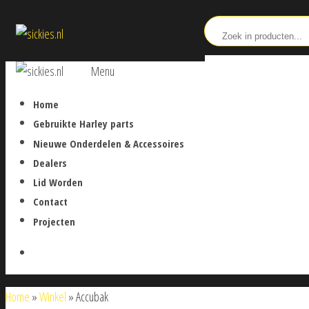
Ga
sickies.nl
naar
de
sickies.nl
Menu
inhoud
Home
Gebruikte Harley parts
Nieuwe Onderdelen & Accessoires
Dealers
Lid Worden
Contact
Projecten
Home
»
Winkel
»
Accubak