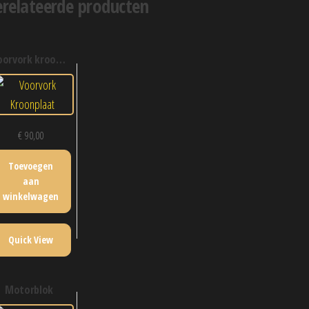
relateerde producten
oorvork kroonplaat
€
90,00
Toevoegen
aan
winkelwagen
Quick View
motorblok