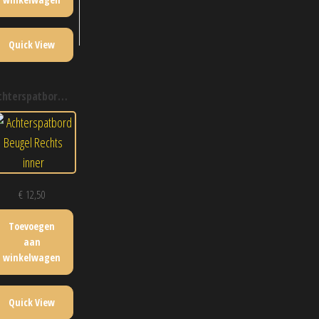
Quick View
chterspatbord beugel rechts inner
€
12,50
Toevoegen
aan
winkelwagen
Quick View