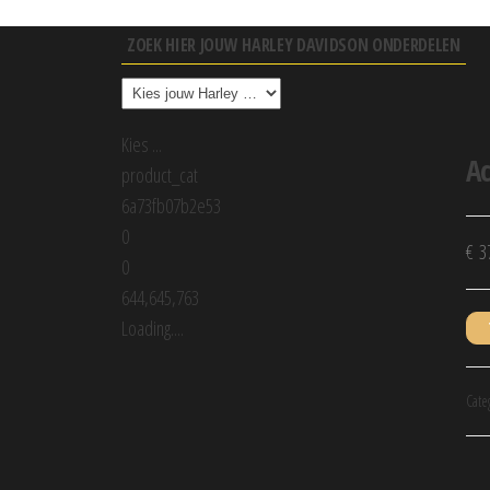
ZOEK HIER JOUW HARLEY DAVIDSON ONDERDELEN
Kies ...
A
product_cat
6a73fb07b2e53
0
€
37
0
644,645,763
Loading....
Cate