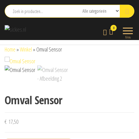
Ga
naar
de
sickies.nl
0
inhoud
Menu
Home
»
Winkel
»
Omval Sensor
Omval Sensor
€
17,50