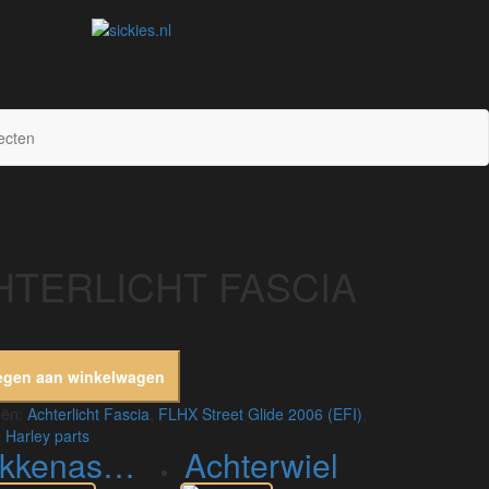
sickies.nl
ecten
HTERLICHT FASCIA
egen aan winkelwagen
eën:
Achterlicht Fascia
,
FLHX Street Glide 2006 (EFI)
,
 Harley parts
kkenas sensor
achterwiel