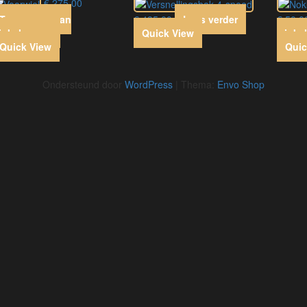
€
275,00
Toevoegen aan
€
435,00
Lees verder
€
50,0
inkelwagen
Quick View
winke
Quick View
Quic
Ondersteund door
WordPress
|
Thema:
Envo Shop