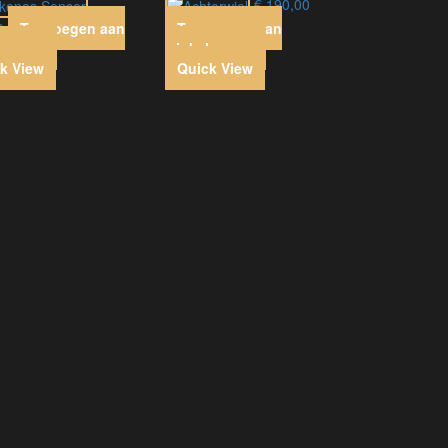
€
190,00
0
Toevoegen aan
Toevoegen aan
lwagen
winkelwagen
k View
Quick View