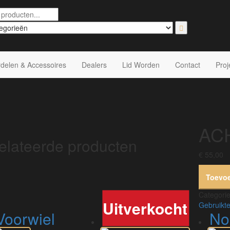
delen & Accessoires
Dealers
Lid Worden
Contact
Proj
AC
elateerde producten
€
55,00
Toevo
Categori
Gebruikte
voorwiel
versnellingsbak 4-speed
no