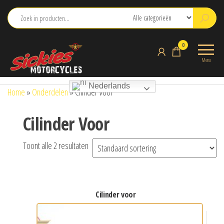
Ga
naar
de
sickies.nl
0
inhoud
Menu
Nederlands
Home
»
Onderdelen
»
Cilinder Voor
Cilinder Voor
Toont alle 2 resultaten
cilinder voor