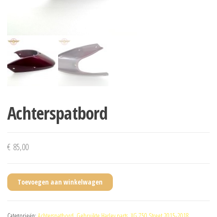
Achterspatbord
€
85,00
Toevoegen aan winkelwagen
Categorieën:
Achterspatbord
,
Gebruikte Harley parts
,
XG 750 Street 2015-2018