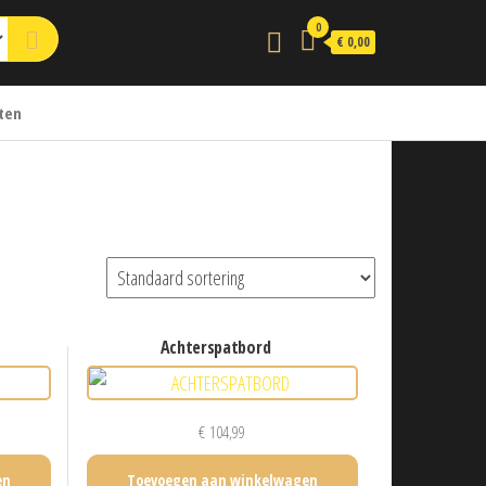
0
€ 0,00
ten
achterspatbord
€
104,99
en
Toevoegen aan winkelwagen