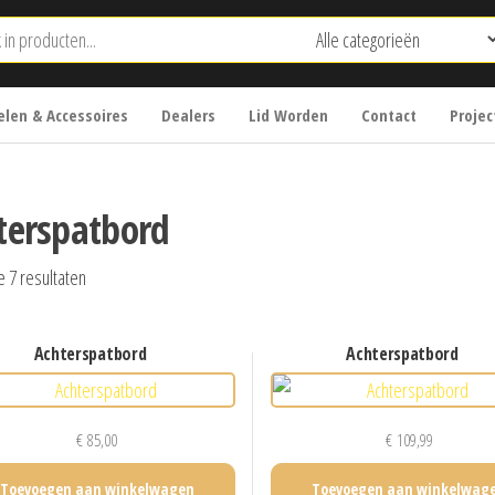
len & Accessoires
Dealers
Lid Worden
Contact
Projec
terspatbord
e 7 resultaten
achterspatbord
achterspatbord
€
85,00
€
109,99
Toevoegen aan winkelwagen
Toevoegen aan winkelwag