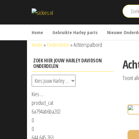
Ga
sickies.nl
naar
de
inhoud
Home
Gebruikte Harley parts
Nieuwe Onderde
Home
»
Onderdelen
»
Achterspatbord
Ach
ZOEK HIER JOUW HARLEY DAVIDSON
ONDERDELEN
Toont all
Kies ...
product_cat
6a794ab6ba202
0
0
644,645,763