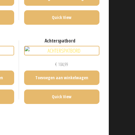
Quick View
achterspatbord
€
104,99
en
Toevoegen aan winkelwagen
Quick View