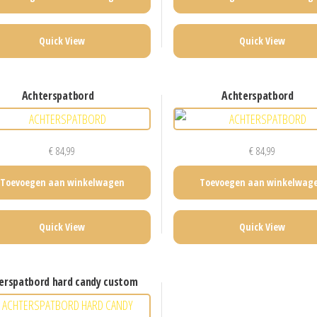
Quick View
Quick View
achterspatbord
achterspatbord
€
84,99
€
84,99
Toevoegen aan winkelwagen
Toevoegen aan winkelwag
Quick View
Quick View
terspatbord hard candy custom