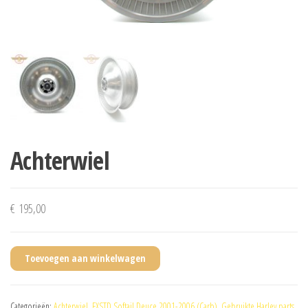
Achterwiel
€
195,00
Toevoegen aan winkelwagen
Categorieën:
Achterwiel
,
FXSTD Softail Deuce 2001-2006 (Carb)
,
Gebruikte Harley parts