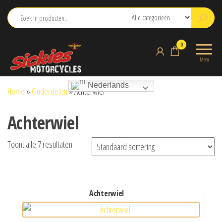
Ga
naar
de
sickies.nl
0
inhoud
Menu
Nederlands
Home
»
Onderdelen
»
Achterwiel
Achterwiel
Toont alle 7 resultaten
achterwiel