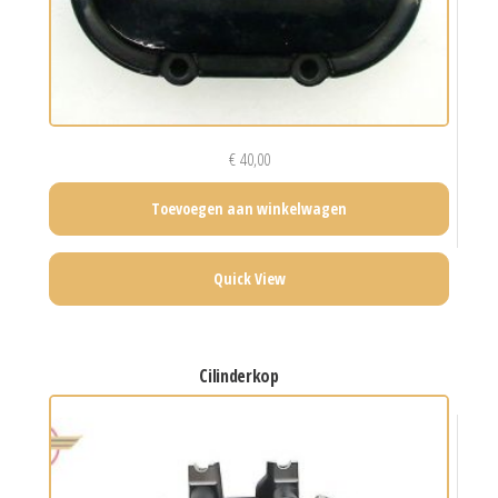
€
40,00
Toevoegen aan winkelwagen
Quick View
cilinderkop