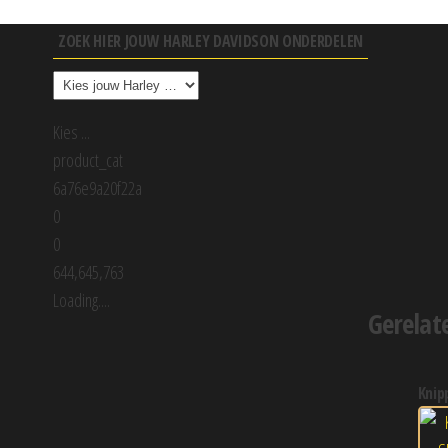
ZOEK HIER JOUW HARLEY DAVIDSON ONDERDELEN
Kies ...
product_cat
6a76e9a20f22a
0
0
644,645,763
Loading....
Gerelat
knipperl