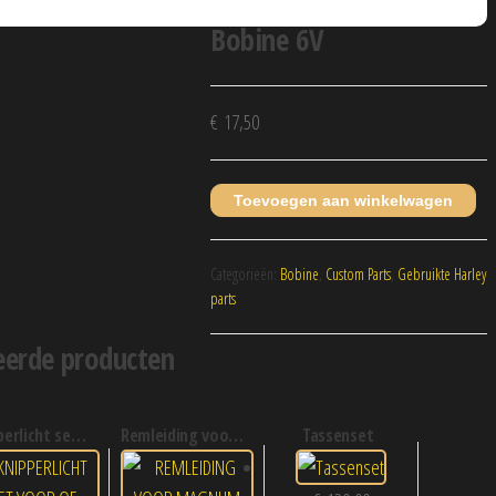
Bobine 6V
€
17,50
Toevoegen aan winkelwagen
Categorieën:
Bobine
,
Custom Parts
,
Gebruikte Harley
parts
eerde producten
icht set voor of achter
remleiding voor magnum
tassenset