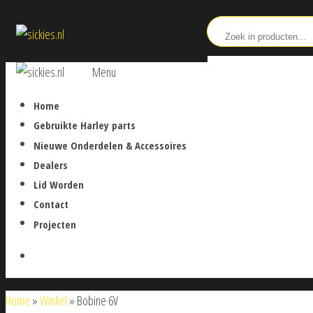
Ga
sickies.nl
naar
de
sickies.nl
Menu
inhoud
Home
Gebruikte Harley parts
Nieuwe Onderdelen & Accessoires
Dealers
Lid Worden
Contact
Projecten
Home
»
Winkel
»
Bobine 6V