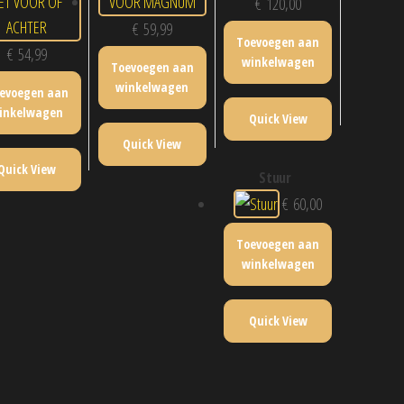
€
120,00
€
59,99
Toevoegen aan
€
54,99
winkelwagen
Toevoegen aan
winkelwagen
evoegen aan
inkelwagen
Quick View
Quick View
Quick View
stuur
€
60,00
Toevoegen aan
winkelwagen
Quick View