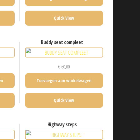
Quick View
buddy seat compleet
€
60,00
en
Toevoegen aan winkelwagen
Quick View
highway steps