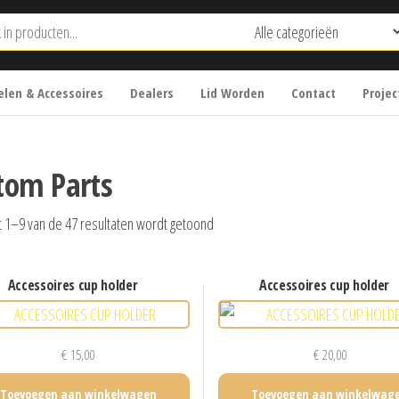
len & Accessoires
Dealers
Lid Worden
Contact
Projec
tom Parts
t 1–9 van de 47 resultaten wordt getoond
accessoires cup holder
accessoires cup holder
€
15,00
€
20,00
Toevoegen aan winkelwagen
Toevoegen aan winkelwag