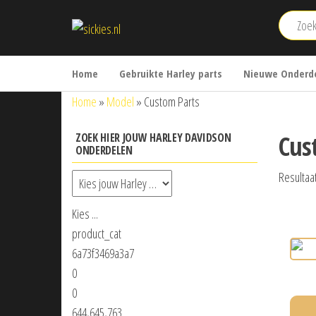
Ga
sickies.nl
naar
de
inhoud
Home
Gebruikte Harley parts
Nieuwe Onderde
Home
»
Model
»
Custom Parts
Cus
ZOEK HIER JOUW HARLEY DAVIDSON
ONDERDELEN
Resultaa
Kies ...
product_cat
6a73f3469a3a7
0
0
644,645,763