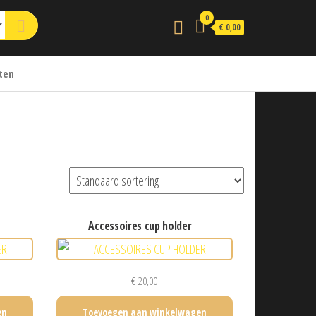
0
€ 0,00
ten
accessoires cup holder
€
20,00
en
Toevoegen aan winkelwagen