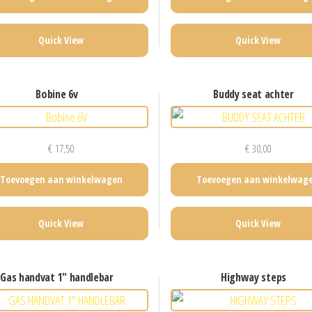
Quick View
Quick View
bobine 6v
buddy seat achter
€
17,50
€
30,00
Toevoegen aan winkelwagen
Toevoegen aan winkelwag
Quick View
Quick View
gas handvat 1″ handlebar
highway steps