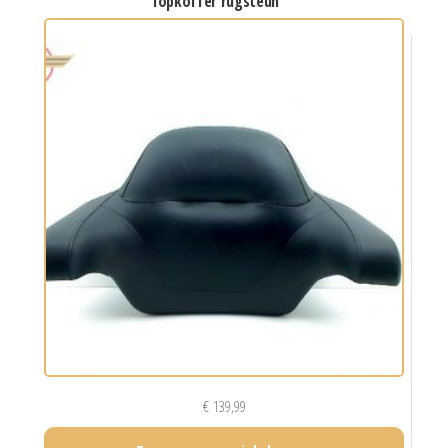
topkoffer rugsteun
€
139,99