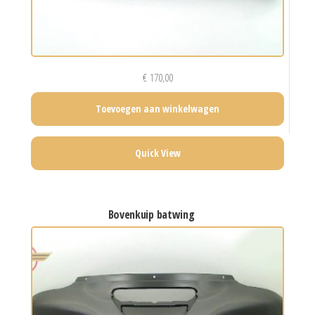
€
170,00
Toevoegen aan winkelwagen
Quick View
bovenkuip batwing