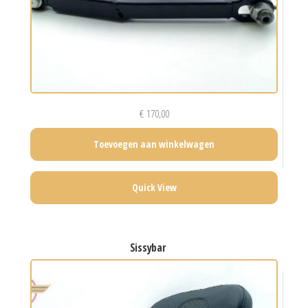
€
170,00
Toevoegen aan winkelwagen
Quick View
sissybar