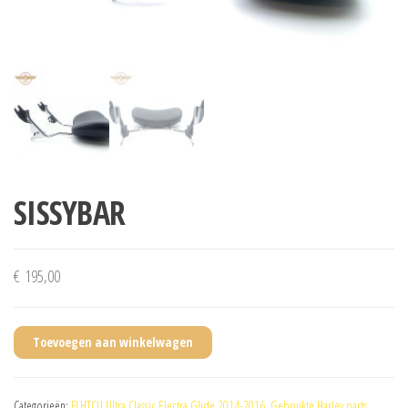
SISSYBAR
€
195,00
Toevoegen aan winkelwagen
Categorieën:
FLHTCU Ultra Classic Electra Glide 2014-2016
,
Gebruikte Harley parts
,