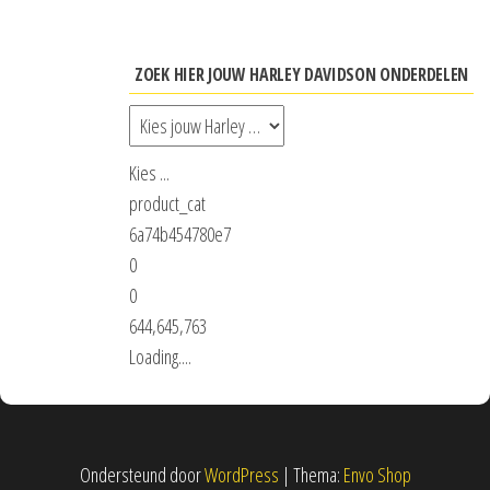
ZOEK HIER JOUW HARLEY DAVIDSON ONDERDELEN
Kies ...
product_cat
6a74b454780e7
0
0
644,645,763
Loading....
Ondersteund door
WordPress
|
Thema:
Envo Shop