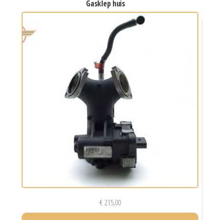
gasklep huis
€
215,00