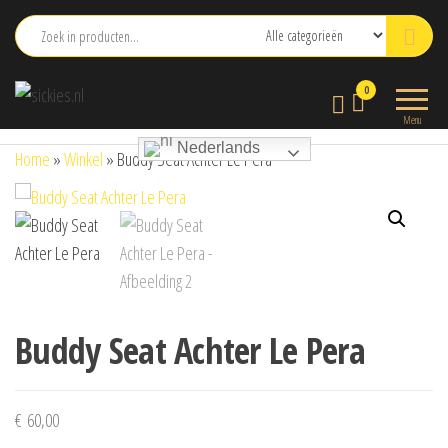
Ga
naar
de
sickies.nl
0
inhoud
Menu
Nederlands
Home
»
Winkel
»
Buddy Seat Achter Le Pera
Buddy Seat Achter Le Pera
€
60,00