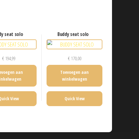
dy seat solo
buddy seat solo
€
194,99
€
170,00
evoegen aan
Toevoegen aan
inkelwagen
winkelwagen
Quick View
Quick View