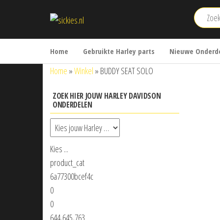
Ga
sickies.nl
naar
de
inhoud
Home
Gebruikte Harley parts
Nieuwe Onderde
Home
»
Winkel
»
BUDDY SEAT SOLO
ZOEK HIER JOUW HARLEY DAVIDSON
ONDERDELEN
Kies ...
product_cat
6a77300bcef4c
0
0
644,645,763