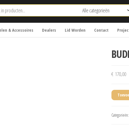
len & Accessoires
Dealers
Lid Worden
Contact
Projec
BUD
€
170,00
Toevo
Categorieën