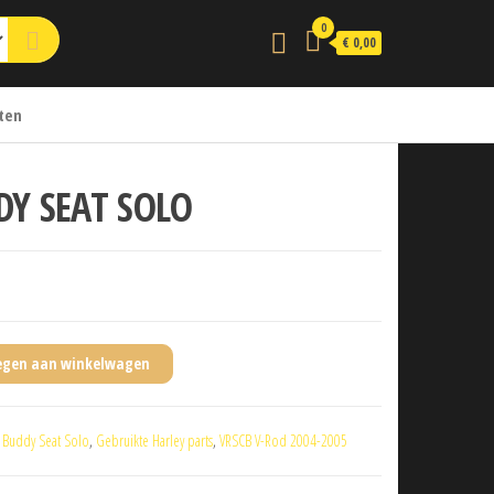
0
€ 0,00
ten
DY SEAT SOLO
egen aan winkelwagen
:
Buddy Seat Solo
,
Gebruikte Harley parts
,
VRSCB V-Rod 2004-2005