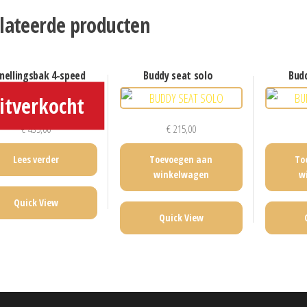
lateerde producten
snellingsbak 4-speed
buddy seat solo
bud
€
435,00
€
215,00
Lees verder
Toevoegen aan
To
winkelwagen
w
Quick View
Quick View