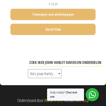
€
90,00
Toevoegen aan winkelwagen
Quick View
ZOEK HIER JOUW HARLEY DAVIDSON ONDERDELEN
Hulp nodig?
Chat met
ons
Ondersteund door
WordPress
|
Thema:
Envo Shop