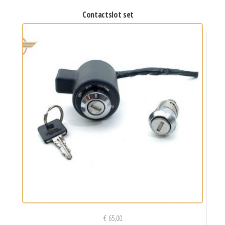
contactslot set
€
65,00