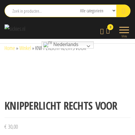
Ga
naar
de
sickies.nl
0
inhoud
Menu
Nederlands
Home
»
Winkel
»
KNIPPERLICHT RECHTS VOOR
KNIPPERLICHT RECHTS VOOR
€
30,00